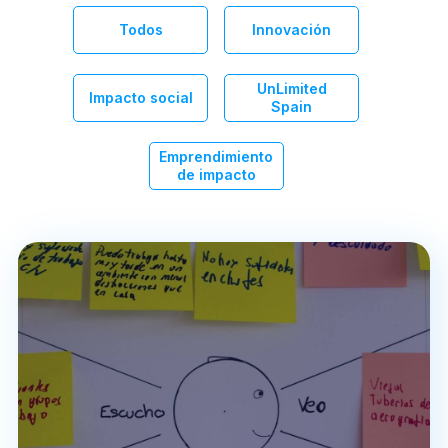
Todos
Innovación
UnLimited
Impacto social
Spain
Emprendimiento
de impacto