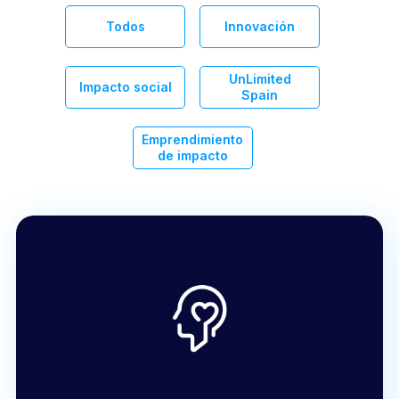
Todos
Innovación
UnLimited
Impacto social
Spain
Emprendimiento
de impacto