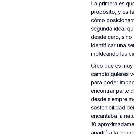
La primera es que
propósito, y es t
cómo posicionarn
segunda idea: que
desde cero, sino 
identificar una s
moldeando las ci
Creo que es muy 
cambio quieres ve
para poder impac
encontrar parte d
desde siempre me
sostenibilidad de
encantaba la natu
10 aproximadament
añadió a la ecua