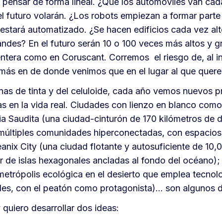
pensar de forma lineal. ¿Qué los automóviles van ca
l futuro volarán. ¿Los robots empiezan a formar parte
 estará automatizado. ¿Se hacen edificios cada vez al
ndes? En el futuro serán 10 o 100 veces más altos y g
entera como en Coruscant. Corremos el riesgo de, al int
 más en de donde venimos que en el lugar al que quere
inas de tinta y del celuloide, cada año vemos nuevos 
as en la vida real. Ciudades con lienzo en blanco como
a Saudita (una ciudad-cinturón de 170 kilómetros de d
múltiples comunidades hiperconectadas, con espacios 
eanix City (una ciudad flotante y autosuficiente de 10,
ir de islas hexagonales ancladas al fondo del océano
etrópolis ecológica en el desierto que emplea tecnolo
les, con el peatón como protagonista)… son algunos d
quiero desarrollar dos ideas: