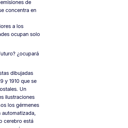
 emisiones de
se concentra en
ores a los
ades ocupan solo
futuro? ¿ocupará
istas dibujadas
99 y 1910 que se
postales. Un
s ilustraciones
mos los gérmenes
a automatizada,
o cerebro está