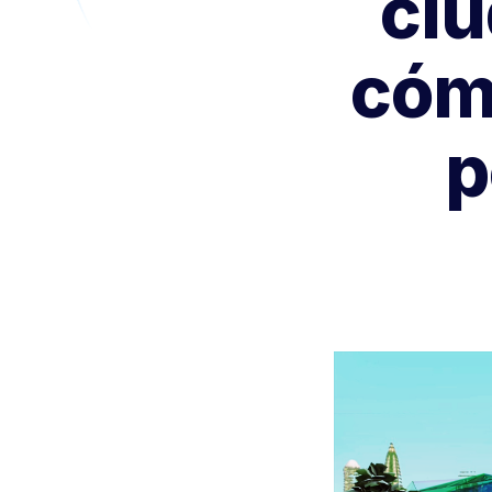
ciu
cóm
p