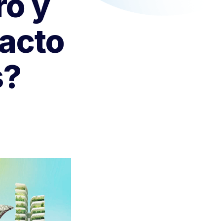
ro y
acto
s?