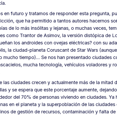
ía.
en futuro y tratamos de responder esta pregunta, pu
ficción, que ha permitido a tantos autores hacernos so
pías de lo más insólitas y lejanas, o muchas veces, t
es como Trantor de Asimov, la versión distópica de L
Sueñan los androides con ovejas eléctricas? con su ad
is, la ciudad-planeta Coruscant de Star Wars (aunque
o mucho tiempo)… Se nos han presentado ciudades c
scacielos, mucha tecnología, vehículos voladores y ro
.
e las ciudades crecen y actualmente más de la mitad d
ellas y se espera que este porcentaje aumente, dejand
ededor del 70% de personas viviendo en ciudades. Ya
nas en el planeta y la superpoblación de las ciudades
inos de gestión de recursos, contaminación y falta de