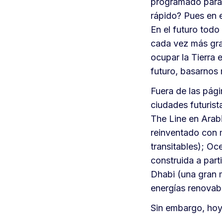
programado para 
rápido? Pues en e
En el futuro todo
cada vez más gra
ocupar la Tierra 
futuro, basarnos
Fuera de las pág
ciudades futurist
The Line en Arabi
reinventado con 
transitables); Oc
construida a part
Dhabi (una gran m
energías renovab
Sin embargo, hoy 