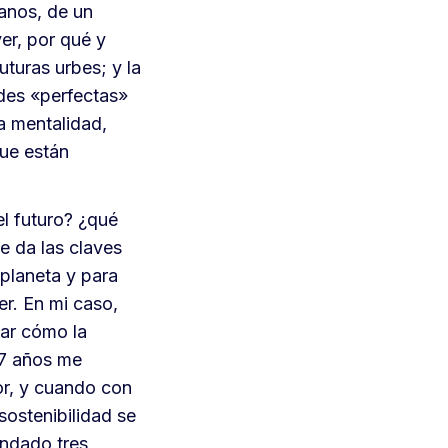
danos, de un
er, por qué y
turas urbes; y la
ades «perfectas»
a mentalidad,
que están
l futuro? ¿qué
e da las claves
planeta y para
er. En mi caso,
sar cómo la
 7 años me
or, y cuando con
sostenibilidad se
undado tres