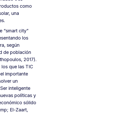
 productos como
olar, una
es.
 “smart city”
resentando los
ra, según
d de población
nthopoulos, 2017).
 los que las TIC
el importante
solver un
Ser inteligente
nuevas políticas y
 económico sólido
mp; El-Zaart,