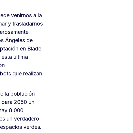
ede venirnos a la
ñar y trasladarnos
emerosamente
os Ángeles de
aptación en Blade
 esta última
on
bots que realizan
e la población
o para 2050 un
 hay 8.000
 es un verdadero
 espacios verdes.