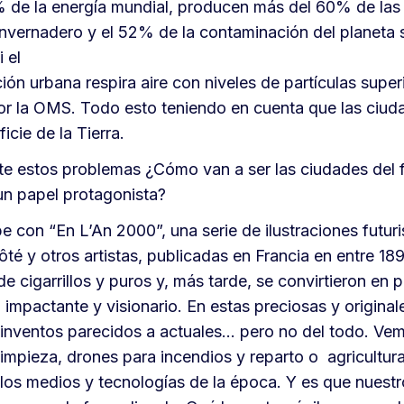
de la energía mundial, producen más del 60% de las
invernadero y el 52% de la contaminación del planeta 
 el
ón urbana respira aire con niveles de partículas superi
 la OMS. Todo esto teniendo en cuenta que las ciud
icie de la Tierra.
e estos problemas ¿Cómo van a ser las ciudades del 
 un papel protagonista?
pe con “En L’An 2000”, una serie de ilustraciones futur
é y otros artistas, publicadas en Francia en entre 18
de cigarrillos y puros y, más tarde, se convirtieron en 
 impactante y visionario. En estas preciosas y originale
inventos parecidos a actuales… pero no del todo. Ve
limpieza, drones para incendios y reparto o agricultur
los medios y tecnologías de la época. Y es que nuestr