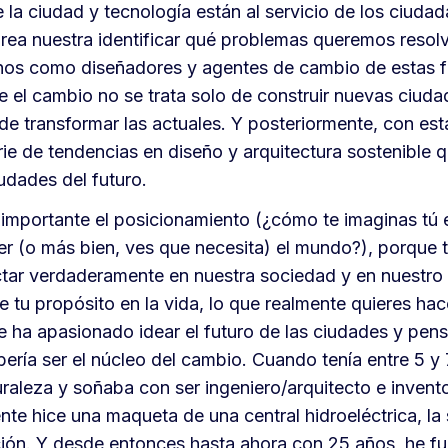
 la ciudad y tecnología están al servicio de los ciuda
area nuestra identificar qué problemas queremos resolv
os como diseñadores y agentes de cambio de estas fu
 el cambio no se trata solo de construir nuevas ciud
de transformar las actuales. Y posteriormente, con est
erie de tendencias en diseño y arquitectura sostenible 
udades del futuro.
importante el posicionamiento (¿cómo te imaginas tú e
r (o más bien, ves que necesita) el mundo?), porque t
tar verdaderamente en nuestra sociedad y en nuestro 
e tu propósito en la vida, lo que realmente quieres hac
 ha apasionado idear el futuro de las ciudades y pen
bería ser el núcleo del cambio. Cuando tenía entre 5 y
raleza y soñaba con ser ingeniero/arquitecto e invent
e hice una maqueta de una central hidroeléctrica, la 
ción. Y desde entonces hasta ahora con 25 años, he f