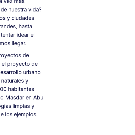
da vez más
 de nuestra vida?
tos y ciudades
randes, hasta
entar idear el
mos llegar.
proyectos de
 el proyecto de
esarrollo urbano
naturales y
000 habitantes
); o Masdar en Abu
gías limpias y
e los ejemplos.