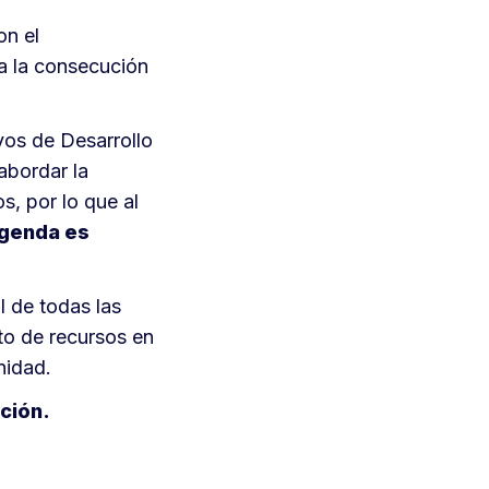
on el
a la consecución
vos de Desarrollo
abordar la
s, por lo que al
agenda es
l de todas las
to de recursos en
nidad.
ción.