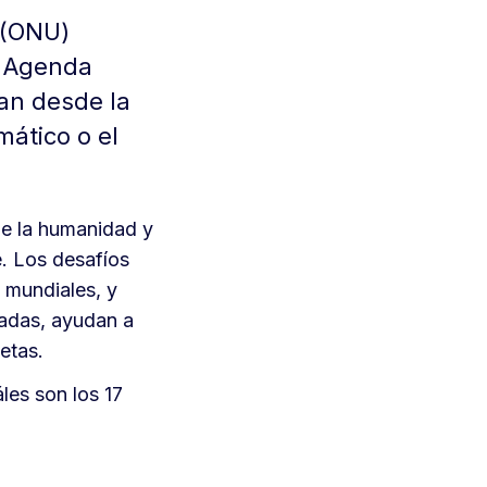
 (ONU)
a Agenda
van desde la
mático o el
de la humanidad y
e. Los desafíos
 mundiales, y
zadas, ayudan a
metas.
es son los 17