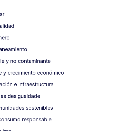
ar
alidad
nero
saneamiento
ble y no contaminante
e y crecimiento económico
ación e infraestructura
las desigualdade
munidades sostenibles
 consumo responsable