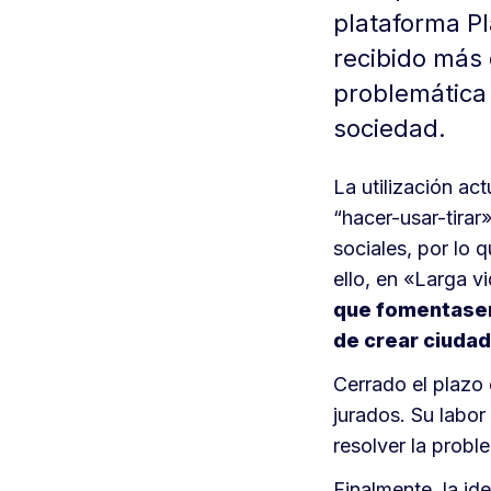
plataforma P
recibido más 
problemática
sociedad.
La utilización a
“hacer-usar-tira
sociales, por lo 
ello, en «Larga 
que fomentasen
de crear ciuda
Cerrado el plazo 
jurados. Su labor
resolver la probl
Finalmente, la i