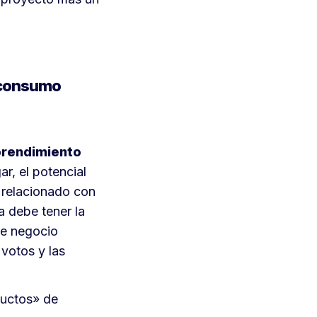
l consumo
mprendimiento
ar, el potencial
l relacionado con
a debe tener la
de negocio
 votos y las
ductos» de