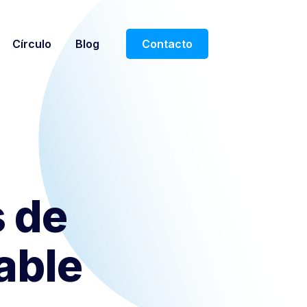
Círculo
Blog
Contacto
s de
able