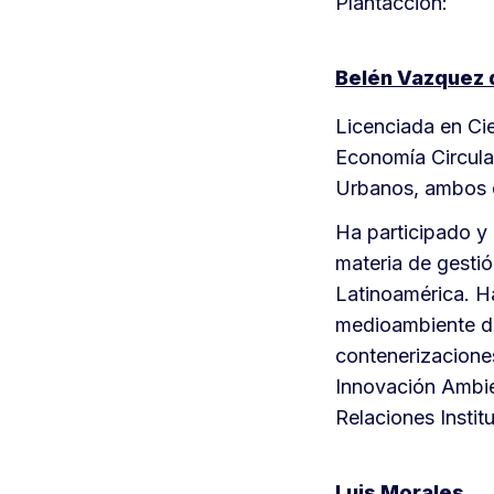
Plantacción:
Belén Vazquez 
Licenciada en Ci
Economía Circula
Urbanos, ambos d
Ha participado y
materia de gesti
Latinoamérica. H
medioambiente de
contenerizacione
Innovación Ambie
Relaciones Instit
Luis Morales