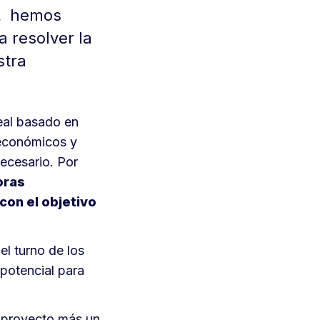
s, hemos
a resolver la
stra
eal basado en
 económicos y
necesario. Por
oras
con el objetivo
el turno de los
potencial para
l proyecto más un