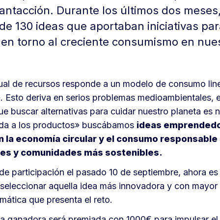
lantacción. Durante los últimos dos mese
de 130 ideas que aportaban iniciativas par
 en torno al creciente consumismo en nue
ctual de recursos responde a un modelo de consumo lin
r». Esto deriva en serios problemas medioambientales,
que buscar alternativas para cuidar nuestro planeta es 
vida a los productos» buscábamos
ideas emprended
 la
economía circular y el consumo responsable
des y comunidades más sostenibles.
de participación el pasado 10 de septiembre, ahora es 
 seleccionar aquella idea más innovadora y con mayor 
emática que presenta el reto.
dea ganadora será premiada con 1000€ para impulsar e