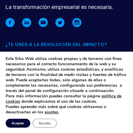
La transformación empresarial es necesaria.
¿TE UNES A LA REVOLUCIÓN DEL IMPACTO?
Suscríbete a nuestra newsletter mensual y entérate de todo lo
Este Sitio Web utiliza cookies propias y de terceros con fines
que pasa en nuestra comunidad y el ecosistema de impacto
necesarios para el correcto funcionamiento de la web y su
seguridad. Asimismo, utiliza cookies estadísticas, y analíticas
de terceros con la finalidad de medir visitas y fuentes de tráfico
Quiero suscribirme
web. Puede aceptarlas todas, solo algunas de ellas o
simplemente las necesarias, configurando sus preferencias a
través del panel de configuración situado a continuación.
Para más información puedes consultar la página
política de
© 2026 UnLimited Spain
cookies
donde explicamos el uso de las cookies.
Puedes aprender más sobre qué cookies utilizamos o
Política de privacidad
Política de cookies
Aviso legal
desactivarlas en los
ajustes
.
Aceptar
Ajustes